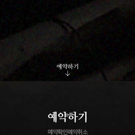
예약하기
예약하기
예약확인
예약취소