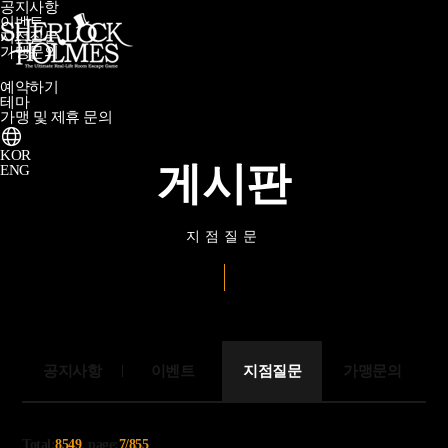
공지사항
이벤트
지점질문
가맹문의
예약하기
테마
가맹 및 제휴 문의
KOR
게시판
ENG
지점질문
공지사항
이벤트
지점질문
가맹문의
Total:
8549
, page:
7/855